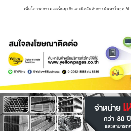
เพิ่มโอกาสการมองเห็นธุรกิจและติดอันดับการค้นหาในยุค AI ด้