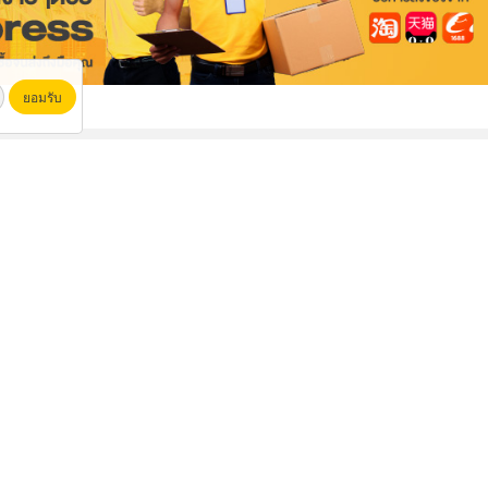
ยอมรับ
ไม้แบบหล่อคอนกรีต ไม้แบบเทปูน
เช่ารถเครน80ตัน